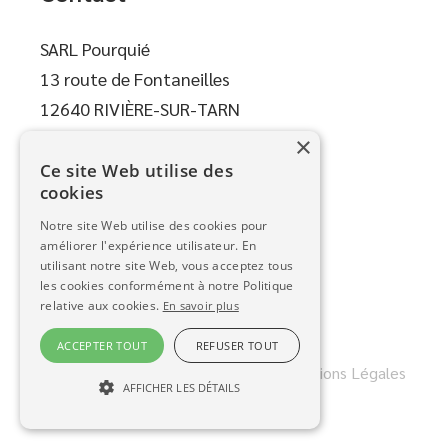
SARL Pourquié
13 route de Fontaneilles
12640 RIVIÈRE-SUR-TARN
×
05 65 59 82 64
Ce site Web utilise des
cookies
Marques partenaires
Notre site Web utilise des cookies pour
améliorer l'expérience utilisateur. En
utilisant notre site Web, vous acceptez tous
les cookies conformément à notre Politique
relative aux cookies.
En savoir plus
ACCEPTER TOUT
REFUSER TOUT
Copyright © 2026 Pourquié SARL
-
Mentions Légales
AFFICHER LES DÉTAILS
-
Connexion