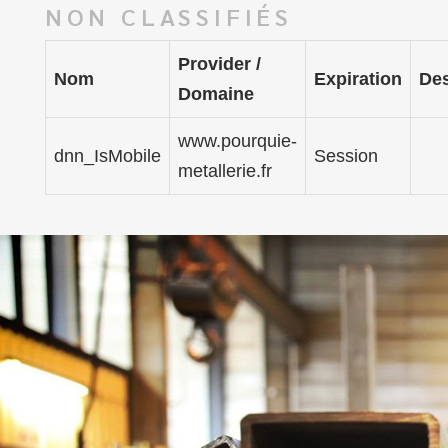
NON CLASSIFIÉS
Provider /
Nom
Expiration
Des
Domaine
www.pourquie-
dnn_IsMobile
Session
metallerie.fr