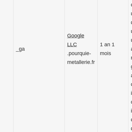
Google
LLC
1 an 1
_ga
.pourquie-
mois
metallerie.fr