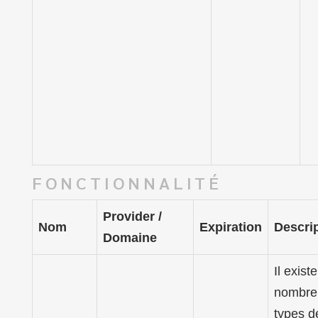
FONCTIONNALITÉ
Provider /
Nom
Expiration
Descri
Domaine
Il exist
nombre
types d