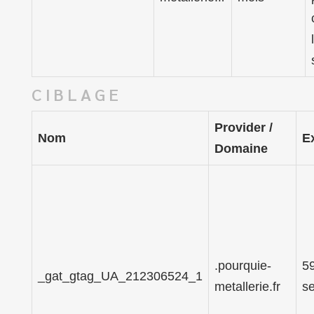
CIBLAGE
Provider /
Nom
E
Domaine
.pourquie-
5
_gat_gtag_UA_212306524_1
metallerie.fr
s