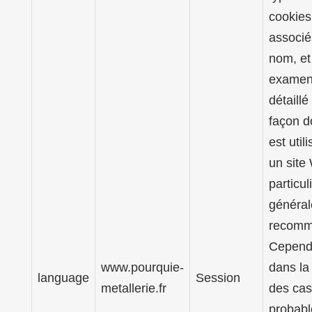
cookies
associé
nom, et
examen
détaillé
façon do
est util
un site
particul
généra
recomm
Cepend
www.pourquie-
dans la
language
Session
metallerie.fr
des cas,
probab