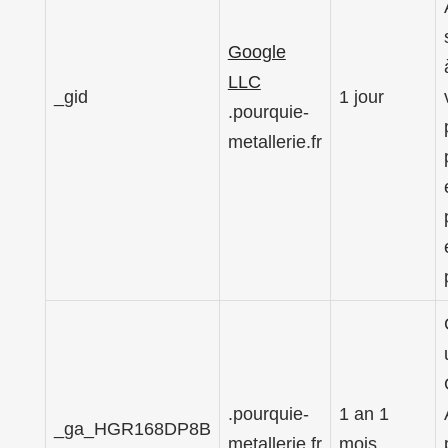
Google
LLC
_gid
1 jour
.pourquie-
metallerie.fr
.pourquie-
1 an 1
_ga_HGR168DP8B
metallerie.fr
mois