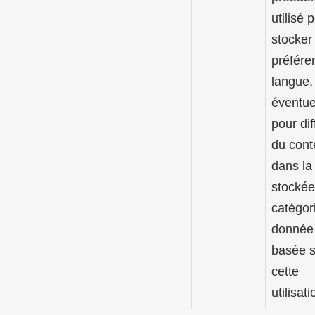
utilisé 
stocker
préfére
langue,
éventue
pour dif
du con
dans la
stockée
catégor
donnée 
basée s
cette
utilisati